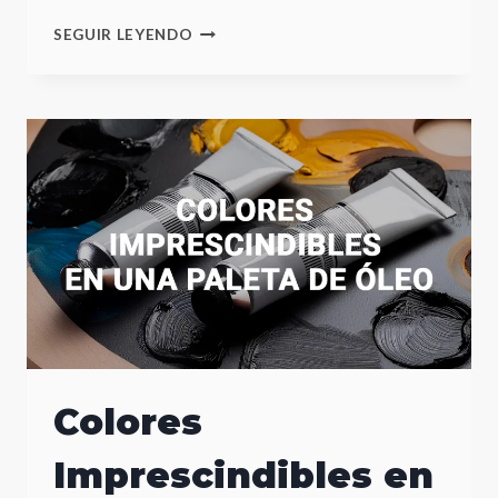
CÓMO
SEGUIR LEYENDO
ELEGIR
LOS
PINCELES
ADECUADOS
PARA
PINTURA
AL
ÓLEO
Colores
Imprescindibles en