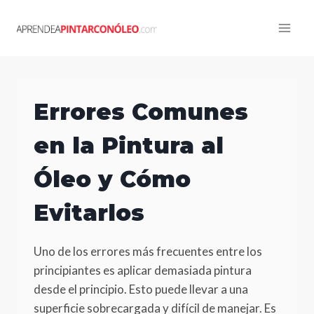
Skip
to
content
Errores Comunes
en la Pintura al
Óleo y Cómo
Evitarlos
Uno de los errores más frecuentes entre los
principiantes es aplicar demasiada pintura
desde el principio. Esto puede llevar a una
superficie sobrecargada y difícil de manejar. Es