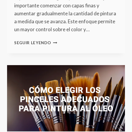
importante comenzar con capas finas y
aumentar gradualmente la cantidad de pintura
a medida que se avanza. Este enfoque permite
un mayor control sobre el color y…
ERRORES
SEGUIR LEYENDO
COMUNES
EN
LA
PINTURA
AL
ÓLEO
Y
CÓMO
EVITARLOS