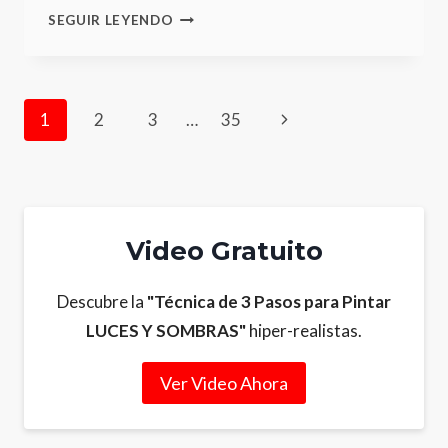
EXPLORANDO
SEGUIR LEYENDO
LAS
OBRAS
MAESTRAS
DE
Page
Next
1
2
3
…
35
EDWARD
HOPPER
Page
navigation
Video Gratuito
Descubre la
"Técnica de 3 Pasos para Pintar
LUCES Y SOMBRAS"
hiper-realistas.
Ver Video Ahora