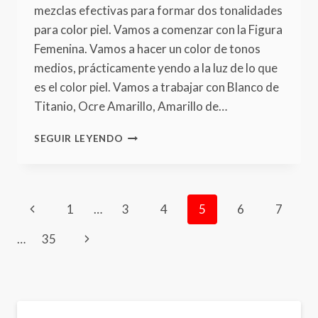
mezclas efectivas para formar dos tonalidades
para color piel. Vamos a comenzar con la Figura
Femenina. Vamos a hacer un color de tonos
medios, prácticamente yendo a la luz de lo que
es el color piel. Vamos a trabajar con Blanco de
Titanio, Ocre Amarillo, Amarillo de…
DOS
SEGUIR LEYENDO
MEZCLAS
EFECTIVAS
PARA
COLOR
Page
Previous
1
…
3
4
5
6
7
PIEL
Page
navigation
Next
…
35
Page