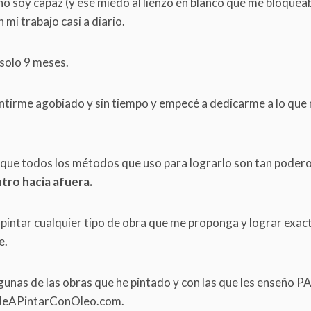
no soy capaz (y ese miedo al lienzo en blanco que me bloqueab
mi trabajo casi a diario.
solo 9 meses.
tirme agobiado y sin tiempo y empecé a dedicarme a lo que
s que todos los métodos que uso para lograrlo son tan pode
tro hacia afuera.
pintar cualquier tipo de obra que me proponga y lograr exa
e.
gunas de las obras que he pintado y con las que les enseño 
deAPintarConOleo.com.