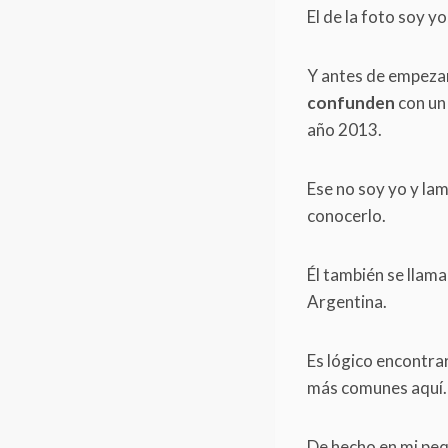
El de la foto soy y
Y antes de empeza
confunden
con un 
año 2013.
Ese no soy yo y la
conocerlo.
Él también se llama
Argentina.
Es lógico encontra
más comunes aquí.
De hecho en mi peq