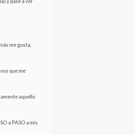
a) y pasé a ver
 más me gusta,
rosos que me
ctamente aquello
PASO a PASO a mis