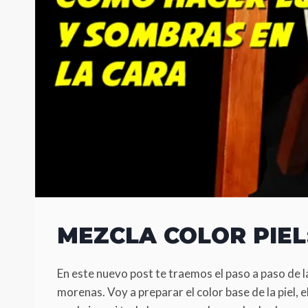
MEZCLA COLOR PIE
En este nuevo post te traemos el paso a paso de l
morenas. Voy a preparar el color base de la piel, 