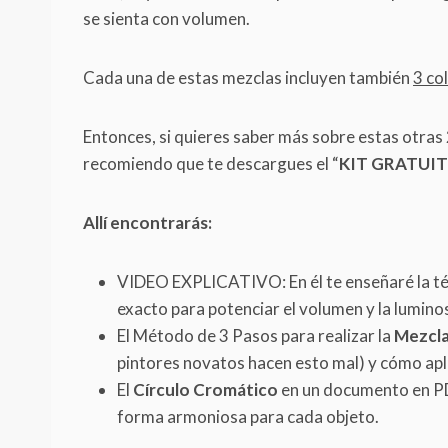
se sienta con volumen.
Cada una de estas mezclas incluyen también
3 co
Entonces, si quieres saber más sobre estas otras 2
recomiendo que te descargues el “
KIT GRATUI
Allí encontrarás:
VIDEO EXPLICATIVO: En él te enseñaré la t
exacto para potenciar el volumen y la luminos
El Método de 3 Pasos para realizar la
Mezcla
pintores novatos hacen esto mal) y cómo aplic
El
Círculo Cromático
en un documento en PDF
forma armoniosa para cada objeto.